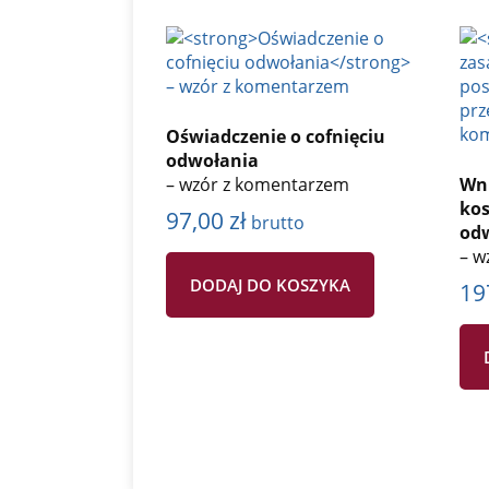
Oświadczenie o cofnięciu
odwołania
– wzór z komentarzem
Wni
ko
97,00
zł
brutto
odw
– w
DODAJ DO KOSZYKA
19