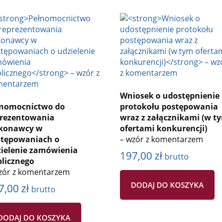
Wniosek o udostępnienie
łnomocnictwo do
protokołu postępowania
prezentowania
wraz z załącznikami (w t
konawcy w
ofertami konkurencji)
stępowaniach o
– wzór z komentarzem
ielenie zamówienia
197,00
zł
brutto
licznego
zór z komentarzem
DODAJ DO KOSZYKA
7,00
zł
brutto
DODAJ DO KOSZYKA