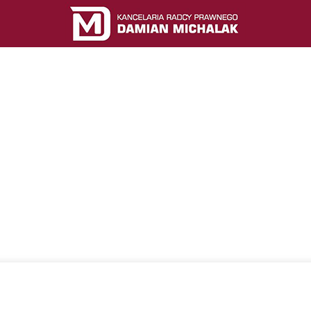
Wygraj w KIO
RAWACH WYKONAWCÓW ZAMÓWIEŃ PU
STRONA GŁÓWNA
O MNIE
O BLOGU
KONTAK