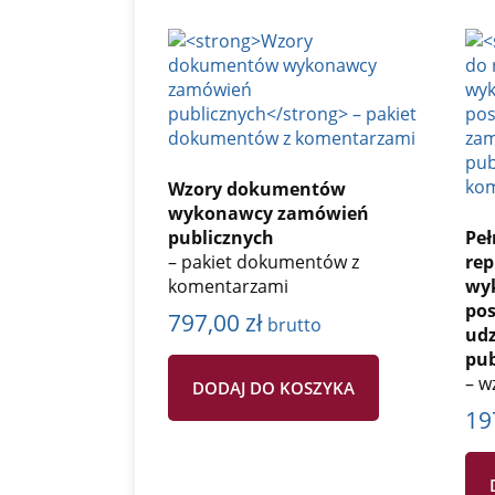
Wzory dokumentów
wykonawcy zamówień
publicznych
Pe
– pakiet dokumentów z
re
komentarzami
wy
po
797,00
zł
brutto
udz
pub
– w
DODAJ DO KOSZYKA
19