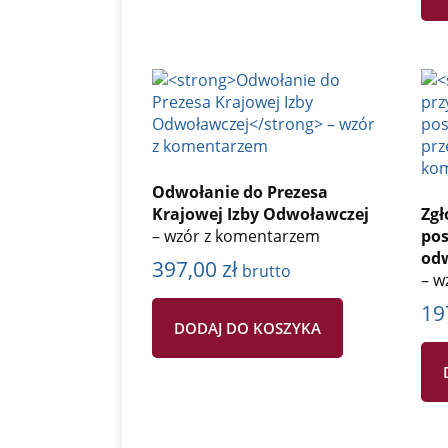
Odwołanie do Prezesa
Krajowej Izby Odwoławczej
Zgł
– wzór z komentarzem
po
odw
397,00
zł
brutto
– w
19
DODAJ DO KOSZYKA