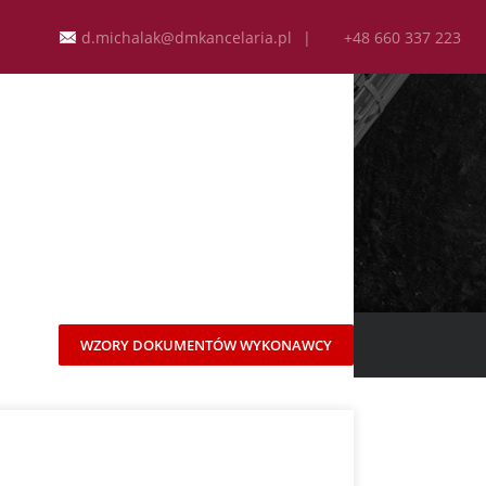
d.michalak@dmkancelaria.pl
|
+48 660 337 223
BLICZNYCH
T
WZORY DOKUMENTÓW WYKONAWCY