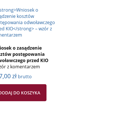
osek o zasądzenie
sztów postępowania
oławczego przed KIO
zór z komentarzem
7,00
zł
brutto
DODAJ DO KOSZYKA