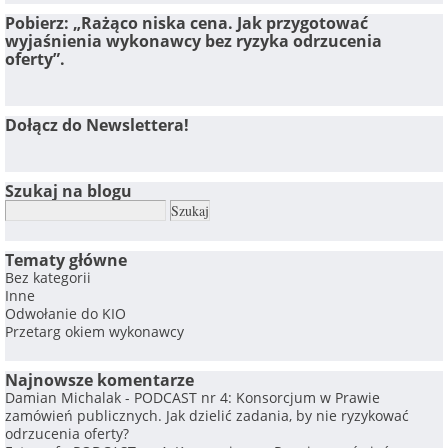
Pobierz: „Rażąco niska cena. Jak przygotować
wyjaśnienia wykonawcy bez ryzyka odrzucenia
oferty”.
Dołącz do Newslettera!
Szukaj na blogu
Tematy główne
Bez kategorii
Inne
Odwołanie do KIO
Przetarg okiem wykonawcy
Najnowsze komentarze
Damian Michalak
-
PODCAST nr 4: Konsorcjum w Prawie
zamówień publicznych. Jak dzielić zadania, by nie ryzykować
odrzucenia oferty?