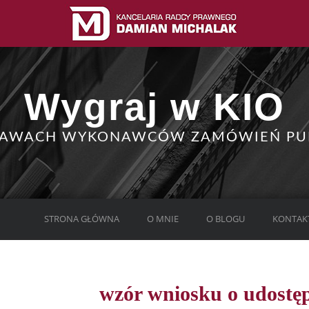
Wygraj w KIO
RAWACH WYKONAWCÓW ZAMÓWIEŃ PU
STRONA GŁÓWNA
O MNIE
O BLOGU
KONTAK
wzór wniosku o udostęp