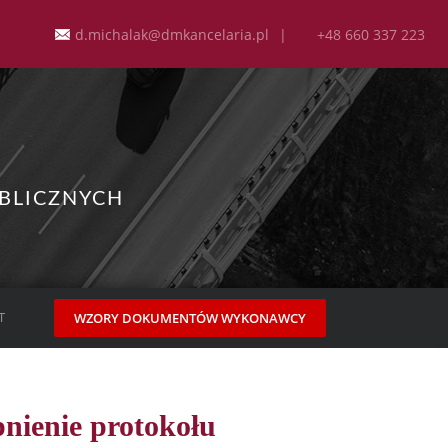
d.michalak@dmkancelaria.pl
|
+48 660 337 223
BLICZNYCH
T
WZORY DOKUMENTÓW WYKONAWCY
nienie protokołu