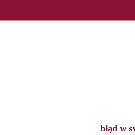
Wygraj w KIO
RAWACH WYKONAWCÓW ZAMÓWIEŃ PU
STRONA GŁÓWNA
O MNIE
O BLOGU
KONTAK
błąd w s