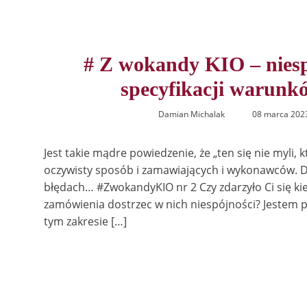
# Z wokandy KIO – niesp
specyfikacji warunk
Damian Michalak
08 marca 202
Jest takie mądre powiedzenie, że „ten się nie myli, k
oczywisty sposób i zamawiających i wykonawców. Dz
błędach… #ZwokandyKIO nr 2 Czy zdarzyło Ci się k
zamówienia dostrzec w nich niespójności? Jestem p
tym zakresie […]