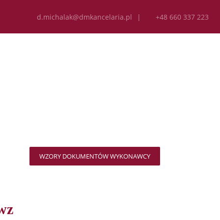
d.michalak@dmkancelaria.pl
|
+48 660 337 223
BLICZNYCH
T
WZORY DOKUMENTÓW WYKONAWCY
wz