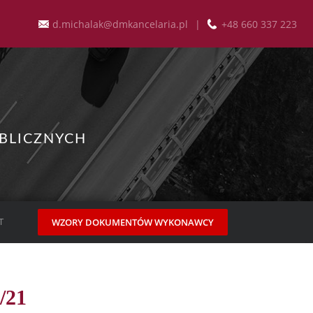
d.michalak@dmkancelaria.pl
|
+48 660 337 223
BLICZNYCH
T
WZORY DOKUMENTÓW WYKONAWCY
/21