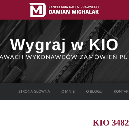
Wygraj w KIO
RAWACH WYKONAWCÓW ZAMÓWIEŃ PU
STRONA GŁÓWNA
O MNIE
O BLOGU
KONTAK
KIO 3482