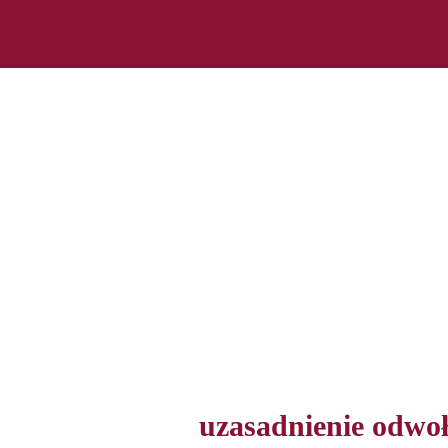
Wygraj w KIO
RAWACH WYKONAWCÓW ZAMÓWIEŃ PU
STRONA GŁÓWNA
O MNIE
O BLOGU
KONTAK
uzasadnienie odwo