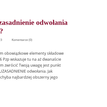
zasadnienie odwołania
?
23
Komentarze (0)
om obowiązkowe elementy składowe
16 Pzp wskazuje tu na aż dwanaście
bym zwrócić Twoją uwagę jest punkt
 UZASADNIENIE odwołania. Jak
chyba najbardziej obszerny jego