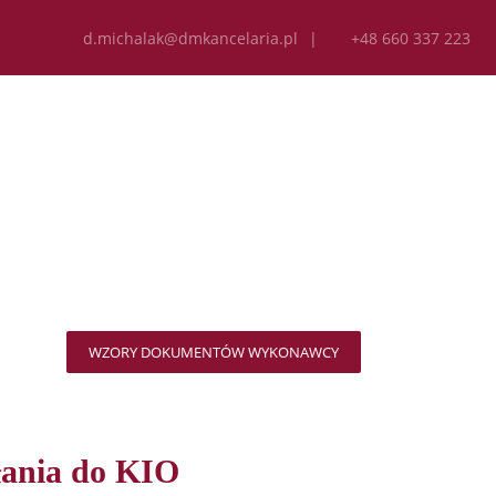
d.michalak@dmkancelaria.pl
|
+48 660 337 223
BLICZNYCH
T
WZORY DOKUMENTÓW WYKONAWCY
łania do KIO