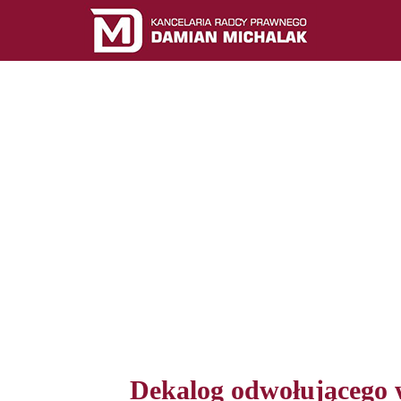
Wygraj w KIO
RAWACH WYKONAWCÓW ZAMÓWIEŃ PU
STRONA GŁÓWNA
O MNIE
O BLOGU
KONTAK
Dekalog odwołującego 