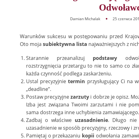
Odwoławc
Damian Michalak
25 czerwca 20
Warunków sukcesu w postępowaniu przed Krajową
Oto moja
subiektywna lista
najważniejszych z nich
Starannie przeanalizuj
podstawy
odwołan
rozstrzygnięcia przetargu to nie to samo co z
każda czynność podlega zaskarżeniu.
Ustal precyzyjnie
termin
przysługujący Ci na w
„deadline”.
Postaw precyzyjne
zarzuty
i dobrze je opisz. Mo
Izba jest związana Twoimi zarzutami i nie pomo
sama dostrzega inne uchybienia zamawiającego
Zadbaj o właściwe
uzasadnienie
. Długo nie
uzasadnienie w sposób precyzyjny, rzeczowy i zr
Pamiętaj o przekazaniu
kopii
odwołania zamawia