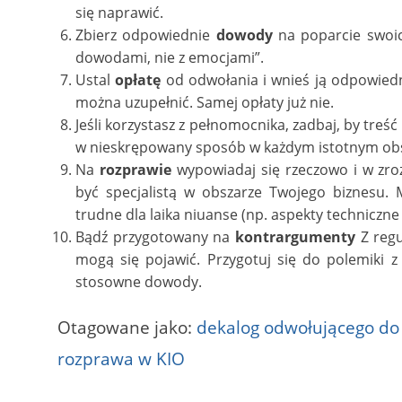
się naprawić.
Zbierz odpowiednie
dowody
na poparcie swoic
dowodami, nie z emocjami”.
Ustal
opłatę
od odwołania i wnieś ją odpowiedn
można uzupełnić. Samej opłaty już nie.
Jeśli korzystasz z pełnomocnika, zadbaj, by treść
w nieskrępowany sposób w każdym istotnym obs
Na
rozprawie
wypowiadaj się rzeczowo i w zroz
być specjalistą w obszarze Twojego biznesu. 
trudne dla laika niuanse (np. aspekty techniczn
Bądź przygotowany na
kontrargumenty
Z regu
mogą się pojawić. Przygotuj się do polemiki 
stosowne dowody.
Otagowane jako:
dekalog odwołującego do
rozprawa w KIO