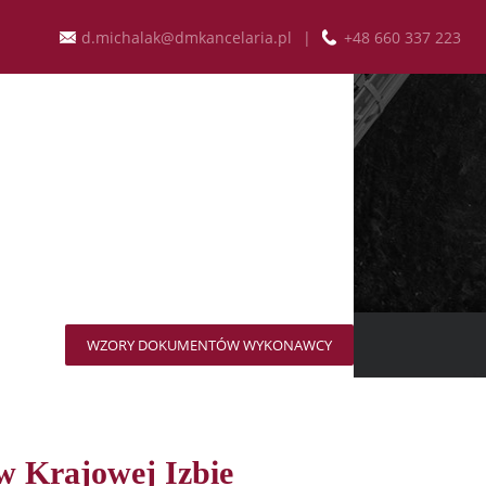
d.michalak@dmkancelaria.pl
|
+48 660 337 223
BLICZNYCH
T
WZORY DOKUMENTÓW WYKONAWCY
w Krajowej Izbie