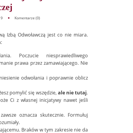
zej
19
Komentarze (0)
 Izbą Odwoławczą jest co nie miara.
:
ia. Poczucie niesprawiedliwego
łamanie prawa przez zamawiającego. Nie
niesienie odwołania i poprawnie oblicz
żesz pomylić się wszędzie,
ale nie tutaj
.
że Ci z własnej inicjatywy nawet jeśli
.
 zawsze oznacza skutecznie. Formułuj
ozumiały.
jącemu. Braków w tym zakresie nie da