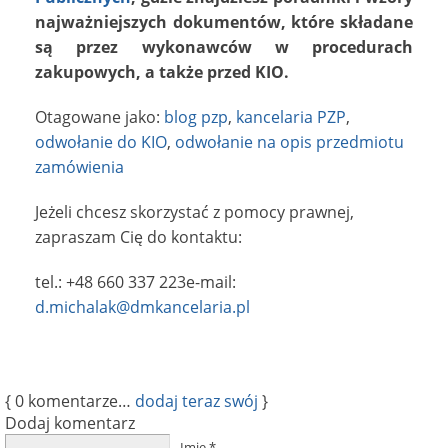
najważniejszych dokumentów, które składane
są przez wykonawców w procedurach
zakupowych, a także przed KIO.
Otagowane jako:
blog pzp
,
kancelaria PZP
,
odwołanie do KIO
,
odwołanie na opis przedmiotu
zamówienia
Jeżeli chcesz skorzystać z pomocy prawnej,
zapraszam Cię do kontaktu:
tel.:
+48 660 337 223
e-mail:
d.michalak@dmkancelaria.pl
{
0
komentarze…
dodaj teraz swój
}
Dodaj komentarz
Imię
*