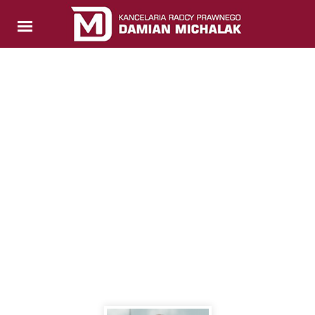
Wygraj w KIO
BLOG O PRAWACH WYKONAWCÓW
ZAMÓWIEŃ PUBLICZNYCH