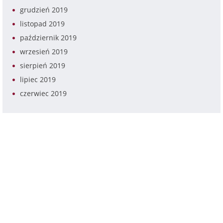
grudzień 2019
listopad 2019
październik 2019
wrzesień 2019
sierpień 2019
lipiec 2019
czerwiec 2019
Kancelaria Radcy Prawnego
Damian Michalak
ul. Piękna 24/26A, 00-549 Warszawa
e-mail: d.michalak@dmkancelaria.pl
tel.: +48 660 337 223