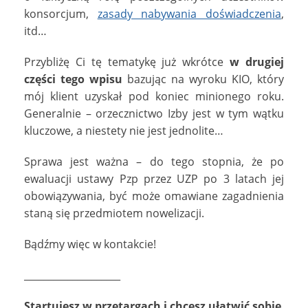
konsorcjum,
zasady nabywania doświadczenia
,
itd…
Przybliżę Ci tę tematykę już wkrótce
w drugiej
części tego wpisu
bazując na wyroku KIO, który
mój klient uzyskał pod koniec minionego roku.
Generalnie – orzecznictwo Izby jest w tym wątku
kluczowe, a niestety nie jest jednolite…
Sprawa jest ważna – do tego stopnia, że po
ewaluacji ustawy Pzp przez UZP po 3 latach jej
obowiązywania, być może omawiane zagadnienia
staną się przedmiotem nowelizacji.
Bądźmy więc w kontakcie!
____________________
Startujesz w przetargach i chcesz ułatwić sobie