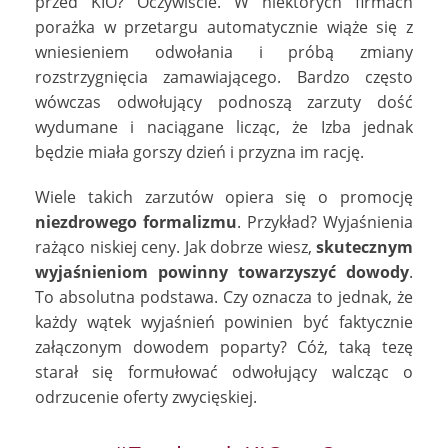
przed KIO? Oczywiście. W niektórych firmach
porażka w przetargu automatycznie wiąże się z
wniesieniem odwołania i próbą zmiany
rozstrzygnięcia zamawiającego. Bardzo często
wówczas odwołujący podnoszą zarzuty dość
wydumane i naciągane licząc, że Izba jednak
będzie miała gorszy dzień i przyzna im rację.
Wiele takich zarzutów opiera się o promocję
niezdrowego formalizmu
. Przykład? Wyjaśnienia
rażąco niskiej ceny. Jak dobrze wiesz,
skutecznym
wyjaśnieniom powinny towarzyszyć dowody
.
To absolutna podstawa. Czy oznacza to jednak, że
każdy wątek wyjaśnień powinien być faktycznie
załączonym dowodem poparty? Cóż, taką tezę
starał się formułować odwołujący walcząc o
odrzucenie oferty zwycięskiej.