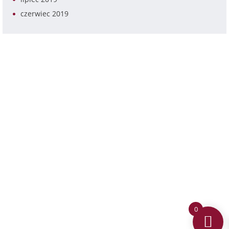
czerwiec 2019
Kancelaria Radcy Prawnego
Damian Michalak
ul. Piękna 24/26A, 00-549 Warszawa
e-mail: d.michalak@dmkancelaria.pl
tel.: +48 660 337 223
Polityka prywatności
Ograniczenie odpowiedzialności
Regulamin sklepu
0