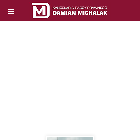
Wygraj w KIO
BLOG O PRAWACH WYKONAWCÓW
ZAMÓWIEŃ PUBLICZNYCH