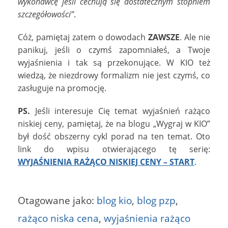
wykonawcę jeśli cechują się dostatecznym stopniem
szczegółowości”
.
Cóż, pamiętaj zatem o dowodach
ZAWSZE
. Ale nie
panikuj, jeśli o czymś zapomniałeś, a Twoje
wyjaśnienia i tak są przekonujące. W KIO też
wiedzą, że niezdrowy formalizm nie jest czymś, co
zasługuje na promocję.
PS.
Jeśli interesuje Cię temat wyjaśnień rażąco
niskiej ceny, pamiętaj, że na blogu „Wygraj w KIO”
był dość obszerny cykl porad na ten temat. Oto
link do wpisu otwierającego tę serię:
WYJAŚNIENIA RAŻĄCO NISKIEJ CENY – START
.
Otagowane jako:
blog kio
,
blog pzp
,
rażąco niska cena
,
wyjaśnienia rażąco